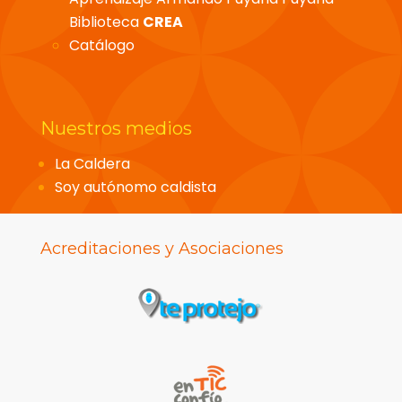
Biblioteca
CREA
Catálogo
Nuestros medios
La Caldera
Soy autónomo caldista
Acreditaciones y Asociaciones