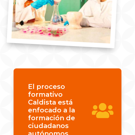
El proceso
formativo
Caldista está
enfocado a la
formación de
ciudadanos
autónomos