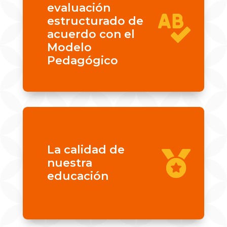
evaluación
estructurado de
acuerdo con el
Modelo
Pedagógico
La calidad de
nuestra
educación