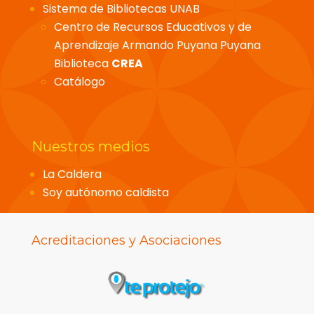
Sistema de Bibliotecas UNAB
Centro de Recursos Educativos y de
Aprendizaje Armando Puyana Puyana
Biblioteca
CREA
Catálogo
Nuestros medios
La Caldera
Soy autónomo caldista
Acreditaciones y Asociaciones