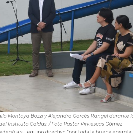
ilo Montoya Bozzi y Alejandra Garcés Rangel durante l
del Instituto Caldas. / Foto Pastor Virviescas Gómez
radeció a su equipo directivo “por toda la buena energía