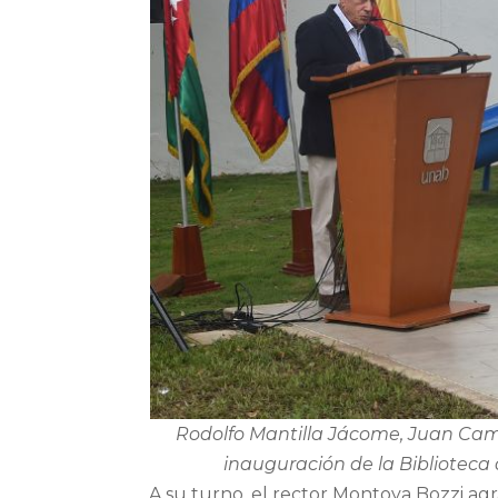
Rodolfo Mantilla Jácome, Juan Cam
inauguración de la Biblioteca 
A su turno, el rector Montoya Bozzi ag