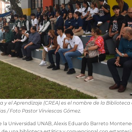
y el Aprendizaje (CREA) es el nombre de la Biblioteca 
das / Foto Pastor Virviescas Gómez.
 de la Universidad UNAB, Alexis Eduardo Barreto Montene
 de una biblioteca estática y convencional con estanterí