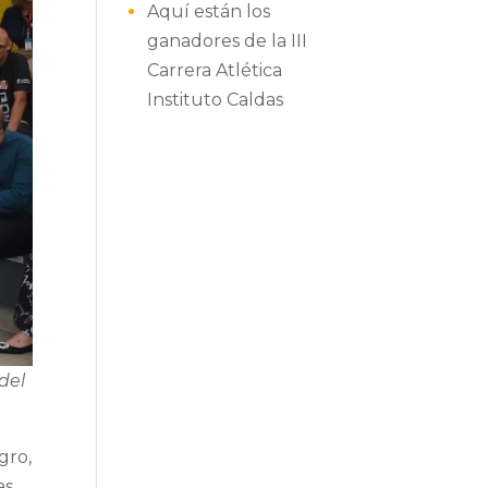
Aquí están los
ganadores de la III
Carrera Atlética
Instituto Caldas
del
gro,
as