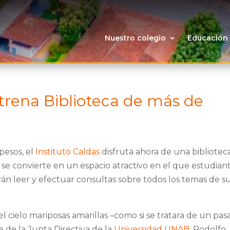
Nuestro colegio
Educación
strena Biblioteca de más de
pesos, el
Instituto Caldas
disfruta ahora de una bibliotec
y se convierte en un espacio atractivo en el que estudiant
rán leer y efectuar consultas sobre todos los temas de s
cielo mariposas amarillas –como si se tratara de un pas
te de la Junta Directiva de la
Universidad UNAB
, Rodolfo