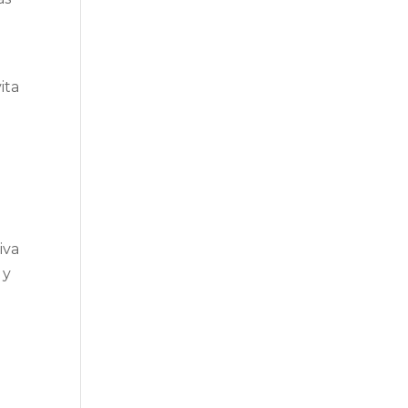
ita
d
iva
 y