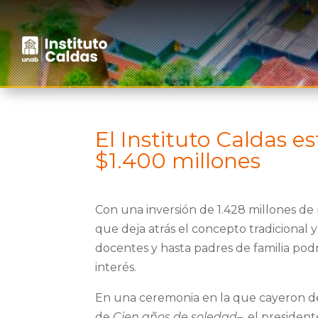
El Instituto Caldas e
$1.400 millones
Con una inversión de 1.428 millones de 
que deja atrás el concepto tradicional 
docentes y hasta padres de familia pod
interés.
En una ceremonia en la que cayeron del 
de
Cien años de soledad
–, el presiden