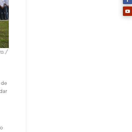
. /
o de
rdar
to