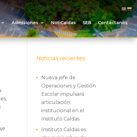
Admisiones
NotiCaldas
SEB
Contáctanos
Noticias recientes
Nueva jefe de
Operaciones y Gestión
a
Escolar impulsará
es,
articulación
u
institucional en el
Instituto Caldas
aje
Instituto Caldas es