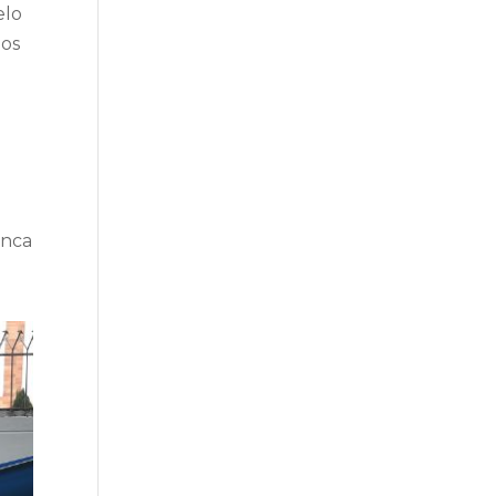
elo
los
unca