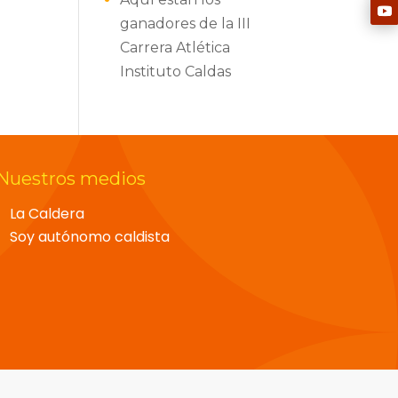
ganadores de la III
Carrera Atlética
Instituto Caldas
Nuestros medios
La Caldera
Soy autónomo caldista