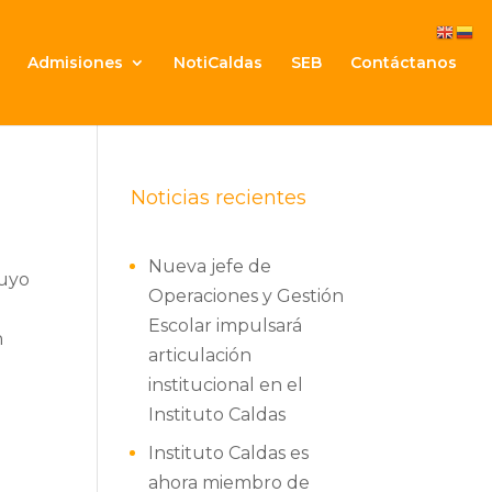
Admisiones
NotiCaldas
SEB
Contáctanos
Noticias recientes
Nueva jefe de
cuyo
Operaciones y Gestión
Escolar impulsará
n
articulación
institucional en el
,
Instituto Caldas
Instituto Caldas es
ahora miembro de